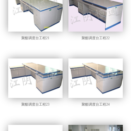
聚酯调度台工程21
聚酯调度台工程22
聚酯调度台工程23
聚酯调度台工程24